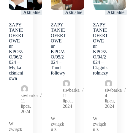
Aktualne
Aktualne
Aktualne
ZAPY
ZAPY
ZAPY
TANIE
TANIE
TANIE
OFERT
OFERT
OFERT
OWE
OWE
OWE
nr
nr
nr
KPO/Z
KPO/Z
KPO/Z
O/06/2
O/05/2
O/04/2
024 –
024 –
024 –
Myjka
Tunel
Ciągnik
ciśnieni
foliowy
rolniczy
owa
siwbarka
siwbarka
siwbarka
11
4
11
lipca,
lipca,
lipca,
2024
2024
2024
W
W
W
związk
związk
związk
u z
u z