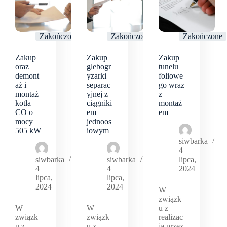
Zakończone
Zakończone
Zakończone
Zakup
Zakup
Zakup
oraz
glebogr
tunelu
demont
yzarki
foliowe
aż i
separac
go wraz
montaż
yjnej z
z
kotła
ciągniki
montaż
CO o
em
em
mocy
jednoos
505 kW
iowym
siwbarka
4
siwbarka
siwbarka
lipca,
4
4
2024
lipca,
lipca,
2024
2024
W
związk
W
W
u z
związk
związk
realizac
u z
u z
ją przez