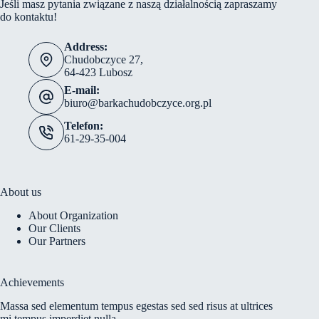
Jeśli masz pytania związane z naszą działalnością zapraszamy
do kontaktu!
Address:
Chudobczyce 27,
64-423 Lubosz
E-mail:
biuro@barkachudobczyce.org.pl
Telefon:
61-29-35-004
About us
About Organization
Our Clients
Our Partners
Achievements
Massa sed elementum tempus egestas sed sed risus at ultrices
mi tempus imperdiet nulla.