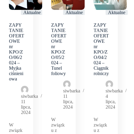
Aktualne
Aktualne
Aktualne
ZAPY
ZAPY
ZAPY
TANIE
TANIE
TANIE
OFERT
OFERT
OFERT
OWE
OWE
OWE
nr
nr
nr
KPO/Z
KPO/Z
KPO/Z
O/06/2
O/05/2
O/04/2
024 –
024 –
024 –
Myjka
Tunel
Ciągnik
ciśnieni
foliowy
rolniczy
owa
siwbarka
siwbarka
siwbarka
11
4
11
lipca,
lipca,
lipca,
2024
2024
2024
W
W
W
związk
związk
związk
u z
u z